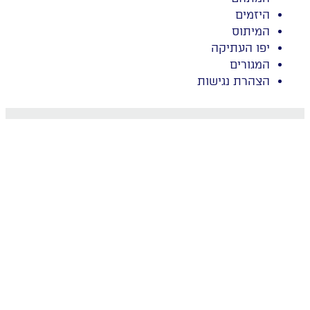
היזמים
המיתוס
יפו העתיקה
המגורים
הצהרת נגישות
המיתוס
המתחם
מגורים
היזמים
מפת אתר
הצהרת נגישות
Accessibility: WEB-A